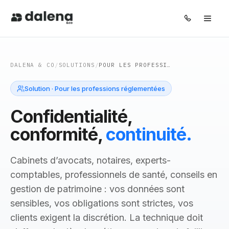
Pôles
DALENA & CO
/
SOLUTIONS
/
POUR LES PROFESSIONS RÉGLEMENTÉES
Solutions
Solution
·
Pour les professions réglementées
Confidentialité,
À propos
conformité,
continuité.
Journal
Cabinets d’avocats, notaires, experts-
comptables, professionnels de santé, conseils en
FR
EN
gestion de patrimoine : vos données sont
sensibles, vos obligations sont strictes, vos
clients exigent la discrétion. La technique doit